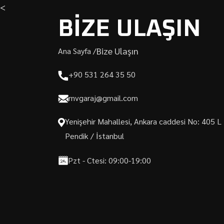
<
BİZE ULAŞIN
Bize Ulaşın
Ana Sayfa /
+90 531 264 35 50
rnvgaraj@gmail.com
Yenişehir Mahallesi, Ankara caddesi No: 405 L
Pendik / İstanbul
Pzt - Ctesi: 09:00-19:00