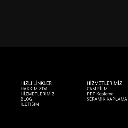
HIZLI LİNKLER
HİZMETLERİMİZ
H
A
K
K
I
M
I
Z
D
A
C
A
M
F
İ
L
M
İ
H
İ
Z
M
E
T
L
E
R
İ
M
İ
Z
P
P
F
K
a
p
l
a
m
a
B
L
O
G
S
E
R
A
M
İ
K
K
A
P
L
A
M
A
İ
L
E
T
İ
Ş
İ
M