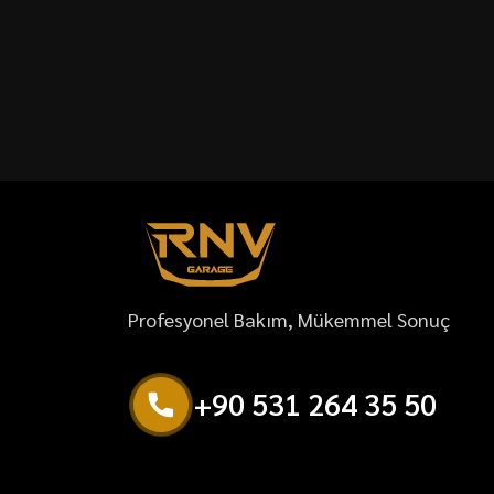
Profesyonel Bakım, Mükemmel Sonuç
+
9
0
5
3
1
2
6
4
3
5
5
0